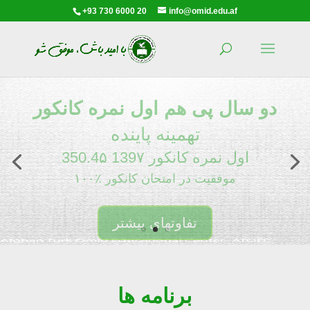
+93 730 6000 20
info@omid.edu.af
دو سال پی هم اول نمره کانکور
تهمینه پاینده
350.4۵ اول نمره کانکور 139۷
۱۰۰٪ موفقیت در امتحان کانکور
تفاوتهای بیشتر
برنامه ها