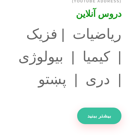
(YOUTUBE ADDRESS)
دروس آنلاین
ریاضیات | فزیک
| کیمیا | بیولوژی
| دری | پښتو
بیشتر ببنید