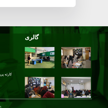
گالری
کارته پرو
m