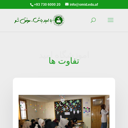
+93 730 6000 20
info@omid.edu.af
اموزشگاه امید
تفاوت ها