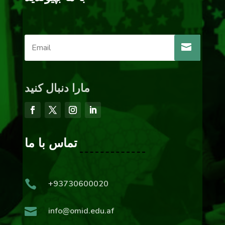
مارا دنبال کنید
تماس با ما

+93730600020

info@omid.edu.af