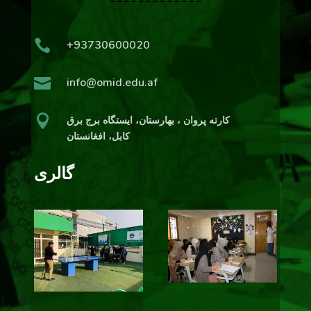

+93730600020

info@omid.edu.af

کارته پروان ، بهارستان،‌ ایستگاه برج برق
کابل، افغانستان
گالری