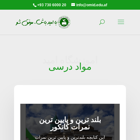
+93 730 6000 20
info@omid.edu.af
اموزشگاه امید
مواد درسی
بلند ترین و پایین ترین
نمرات کانکور
این کتابچه بلندترین و پایین ترین نمرات