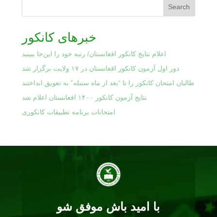
Search
خبرهای کانکور
اعلام نتایج کانکور افغانستان/ رتبه خود را این‌جا ببینید
دور اول آزمون کانکور افغانستان در ۱۷ ولایت برگزار شد
طالبان امتحان کانکور را تا “بعد از ماه سنبله” به تعویق انداختند
نتایج آزمون کانکور ۱۴۰۰ افغانستان اعلام شد
امتحانات برنامه تطبیقات کانکوری
با امید باش موفق شو