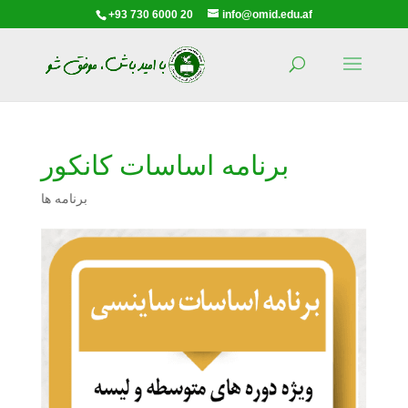
+93 730 6000 20
info@omid.edu.af
برنامه اساسات کانکور
برنامه ها