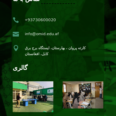

+93730600020

info@omid.edu.af

کارته پروان ، بهارستان،‌ ایستگاه برج برق
کابل، افغانستان
گالری