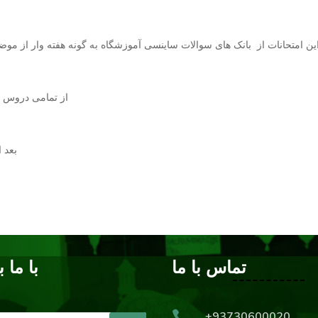
ین امتحانات از بانک های سوالات ساینسی آموزشگاه به گونه هفته وار از م
از تمامی دروس ت
بعد 
تماس با ما
با ما ب

+93730600020