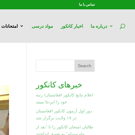
تماس با ما
درباره ما
اخبار کانکور
مواد درسی
امتحانات
Search
خبرهای کانکور
اعلام نتایج کانکور افغانستان/ رتبه
خود را این‌جا ببینید
دور اول آزمون کانکور افغانستان
در ۱۷ ولایت برگزار شد
طالبان امتحان کانکور را تا “بعد از
ماه سنبله” به تعویق انداختند