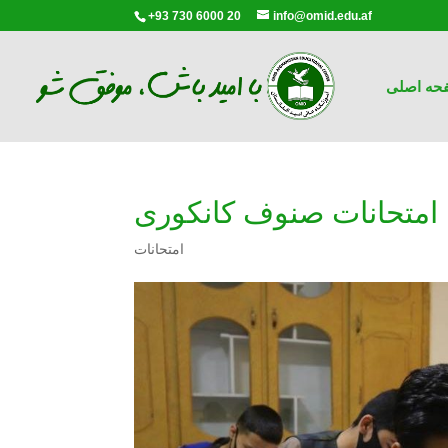
+93 730 6000 20
info@omid.edu.af
حه اصلی
امتحانات صنوف کانکوری
امتحانات