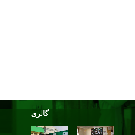
ا
گالری